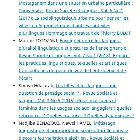
Mostaganem dans une situation urbaine particulière :
l’université
,
Revue Société et langues: Vol. 6 No 1
(2017): La sociolinguistique urbaine pour penser les
villes, en Algérie et dans d’autres contextes
plurilingues Hommage aux travaux de Thierry BULOT
Marine TOTOZANI,
Enseigner entre les langues :
pluralité linguistique et postures de l’enseignant-e
,
Revue Société et langues: Vol. 7 No 1 (2018): Explorer
les pratiques linguistiques, textuelles et artistiques
francophones du point de vue de l’entredeux et de
l’écart
Soraya Hdajarab,
Les filles et les langues : une
question de prestige social ?
,
Revue Société et
langues: Vol. 3 No 5 (2015): Rôles masculins et
féminins dans les usages sociaux langagiers : quelles
rencontres ? Quelles fractures ? Quelles dynamiques ?
Nadjiba BENAZOUZ, Nawel HAMEL,
Métissage
linguistique et appropriation socioculturelle dans le
discours journalistique algérien
,
Revue Société et