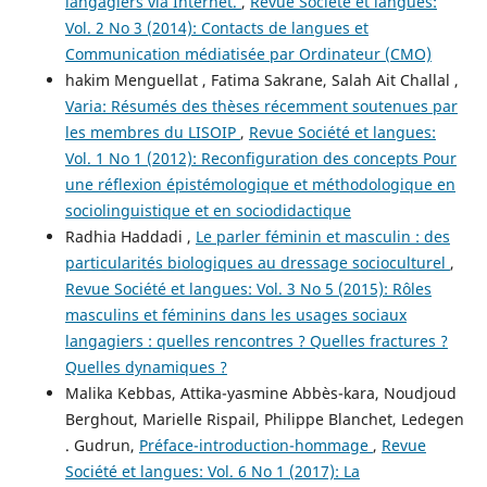
langagiers via Internet.
,
Revue Société et langues:
Vol. 2 No 3 (2014): Contacts de langues et
Communication médiatisée par Ordinateur (CMO)
hakim Menguellat , Fatima Sakrane, Salah Ait Challal ,
Varia: Résumés des thèses récemment soutenues par
les membres du LISOIP
,
Revue Société et langues:
Vol. 1 No 1 (2012): Reconfiguration des concepts Pour
une réflexion épistémologique et méthodologique en
sociolinguistique et en sociodidactique
Radhia Haddadi ,
Le parler féminin et masculin : des
particularités biologiques au dressage socioculturel
,
Revue Société et langues: Vol. 3 No 5 (2015): Rôles
masculins et féminins dans les usages sociaux
langagiers : quelles rencontres ? Quelles fractures ?
Quelles dynamiques ?
Malika Kebbas, Attika-yasmine Abbès-kara, Noudjoud
Berghout, Marielle Rispail, Philippe Blanchet, Ledegen
. Gudrun,
Préface-introduction-hommage
,
Revue
Société et langues: Vol. 6 No 1 (2017): La