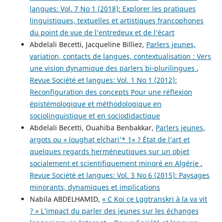
langues: Vol. 7 No 1 (2018): Explorer les pratiques
linguistiques, textuelles et artistiques francophones
du point de vue de l’entredeux et de l’écart
Abdelali Becetti, Jacqueline Billiez,
Parlers jeunes,
variation, contacts de langues, contextualisation : Vers
une vision dynamique des parlers bi-plurilingues
,
Revue Société et langues: Vol. 1 No 1 (2012):
Reconfiguration des concepts Pour une réflexion
épistémologique et méthodologique en
sociolinguistique et en sociodidactique
Abdelali Becetti, Ouahiba Benbakkar,
Parlers jeunes,
argots ou « loughat elchari’* 1» ? État de l’art et
quelques regards herméneutiques sur un objet
socialement et scientifiquement minoré en Algérie
,
Revue Société et langues: Vol. 3 No 6 (2015): Paysages
minorants, dynamiques et implications
Nabila ABDELHAMID,
« C Koi ce Lggtranskri à la va vit
? » L’impact du parler des jeunes sur les échanges