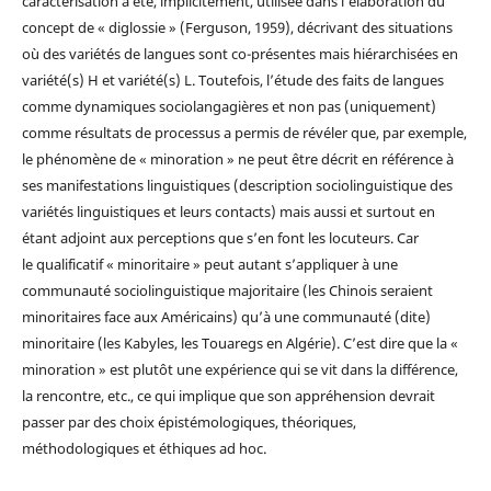
caractérisation a été, implicitement, utilisée dans l’élaboration du
concept de « diglossie » (Ferguson, 1959), décrivant des situations
où des variétés de langues sont co-présentes mais hiérarchisées en
variété(s) H et variété(s) L. Toutefois, l’étude des faits de langues
comme dynamiques sociolangagières et non pas (uniquement)
comme résultats de processus a permis de révéler que, par exemple,
le phénomène de « minoration » ne peut être décrit en référence à
ses manifestations linguistiques (description sociolinguistique des
variétés linguistiques et leurs contacts) mais aussi et surtout en
étant adjoint aux perceptions que s’en font les locuteurs. Car
le qualificatif « minoritaire » peut autant s’appliquer à une
communauté sociolinguistique majoritaire (les Chinois seraient
minoritaires face aux Américains) qu’à une communauté (dite)
minoritaire (les Kabyles, les Touaregs en Algérie). C’est dire que la «
minoration » est plutôt une expérience qui se vit dans la différence,
la rencontre, etc., ce qui implique que son appréhension devrait
passer par des choix épistémologiques, théoriques,
méthodologiques et éthiques ad hoc.