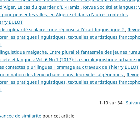
 d’Alger. Le cas du quartier d’El-Hamiz
,
Revue Société et langues: V
 pour penser les villes, en Algérie et dans d’autres contextes
erry BULOT
rdisciplinarité scolaire : une réponse à l’écart linguistique ?
,
Revu
lorer les pratiques linguistiques, textuelles et artistiques francoph
t
 linguistique malgache. Entre pluralité fantasmée des jeunes rurau
ciété et langues: Vol. 6 No 1 (2017): La sociolinguistique urbaine p
utres contextes plurilingues Hommage aux travaux de Thierry BULOT
énomination des lieux urbains dans deux villes algériennes
,
Revue
lorer les pratiques linguistiques, textuelles et artistiques francoph
t
1-10 sur 34
Suivan
ancée de similarité
pour cet article.