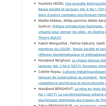
Souheila HEDID,
Une enquête épilinguisti
Revue Société et langues: Vol. 6 No 1 (2017
dans d’autres contextes plurilingues Ho
Malika Kebbas, Attika-yasmine Abbès-kara,
Gudrun,
Préface-introduction-hommage
,
urbaine pour penser les villes, en Algéri
Thierry BULOT
hakim Menguellat , Fatima Sakrane, Salah A
membres du LISOIP
,
Revue Société et lan
réflexion épistémologique et méthodologiq
Noudjoud Berghout,
Le chaoui langue min
langues: Vol. 3 No 6 (2015): Paysages min
Colette Noyau,
Cultures métalinguistiques,
langues de scolarisation au primaire
,
Rev
compétence plurilingue et pluriculturelle 
Noudjoud BERGHOUT,
La mise en mots du
No 1 (2017): La sociolinguistique urbaine p
plurilingues Hommage aux travaux de Thi
Zohra BENMANSOUR,
Les enseignes comme