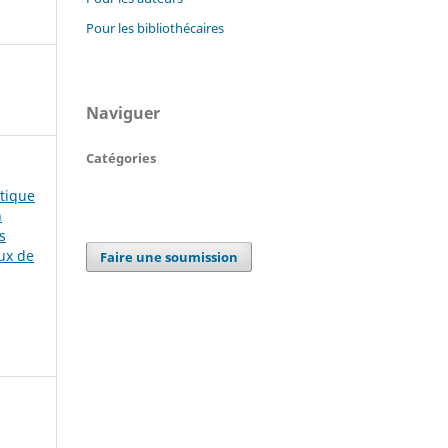
Pour les bibliothécaires
Naviguer
Catégories
stique
n
s
ux de
Faire une soumission