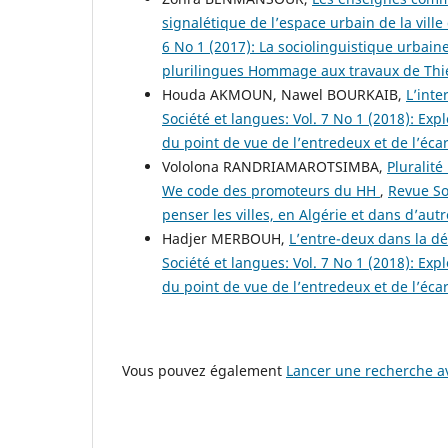
signalétique de l’espace urbain de la ville
6 No 1 (2017): La sociolinguistique urbaine
plurilingues Hommage aux travaux de Thi
Houda AKMOUN, Nawel BOURKAIB,
L’inte
Société et langues: Vol. 7 No 1 (2018): Exp
du point de vue de l’entredeux et de l’écar
Vololona RANDRIAMAROTSIMBA,
Pluralité
We code des promoteurs du HH
,
Revue So
penser les villes, en Algérie et dans d’a
Hadjer MERBOUH,
L’entre-deux dans la d
Société et langues: Vol. 7 No 1 (2018): Exp
du point de vue de l’entredeux et de l’écar
Vous pouvez également
Lancer une recherche av