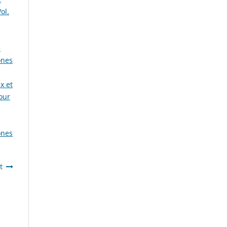
ol.
e
ones
x et
our
ones
t