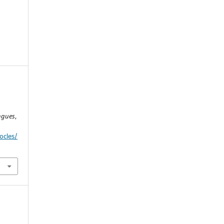
angues
,
ocles/