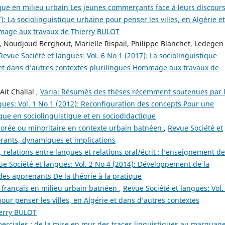
que en milieu urbain Les jeunes commerçants face à leurs discour
): La sociolinguistique urbaine pour penser les villes, en Algérie et
mmage aux travaux de Thierry BULOT
 Noudjoud Berghout, Marielle Rispail, Philippe Blanchet, Ledegen 
Revue Société et langues: Vol. 6 No 1 (2017): La sociolinguistique
e et dans d’autres contextes plurilingues Hommage aux travaux de
it Challal ,
Varia: Résumés des thèses récemment soutenues par 
gues: Vol. 1 No 1 (2012): Reconfiguration des concepts Pour une
ue en sociolinguistique et en sociodidactique
orée ou minoritaire en contexte urbain batnéen
,
Revue Société et
orants, dynamiques et implications
 relations entre langues et relations oral/écrit : l’enseignement d
ue Société et langues: Vol. 2 No 4 (2014): Développement de la
des apprenants De la théorie à la pratique
 français en milieu urbain batnéen
,
Revue Société et langues: Vol.
our penser les villes, en Algérie et dans d’autres contextes
erry BULOT
rciales : de la mise en mur des traces linguistiques au marquag