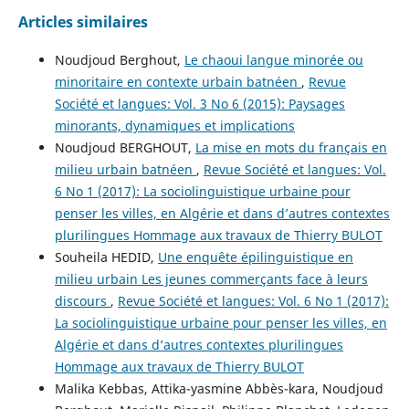
Articles similaires
Noudjoud Berghout,
Le chaoui langue minorée ou
minoritaire en contexte urbain batnéen
,
Revue
Société et langues: Vol. 3 No 6 (2015): Paysages
minorants, dynamiques et implications
Noudjoud BERGHOUT,
La mise en mots du français en
milieu urbain batnéen
,
Revue Société et langues: Vol.
6 No 1 (2017): La sociolinguistique urbaine pour
penser les villes, en Algérie et dans d’autres contextes
plurilingues Hommage aux travaux de Thierry BULOT
Souheila HEDID,
Une enquête épilinguistique en
milieu urbain Les jeunes commerçants face à leurs
discours
,
Revue Société et langues: Vol. 6 No 1 (2017):
La sociolinguistique urbaine pour penser les villes, en
Algérie et dans d’autres contextes plurilingues
Hommage aux travaux de Thierry BULOT
Malika Kebbas, Attika-yasmine Abbès-kara, Noudjoud