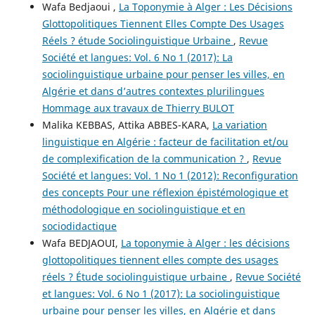
Wafa Bedjaoui ,
La Toponymie à Alger : Les Décisions
Glottopolitiques Tiennent Elles Compte Des Usages
Réels ? étude Sociolinguistique Urbaine
,
Revue
Société et langues: Vol. 6 No 1 (2017): La
sociolinguistique urbaine pour penser les villes, en
Algérie et dans d’autres contextes plurilingues
Hommage aux travaux de Thierry BULOT
Malika KEBBAS, Attika ABBES-KARA,
La variation
linguistique en Algérie : facteur de facilitation et/ou
de complexification de la communication ?
,
Revue
Société et langues: Vol. 1 No 1 (2012): Reconfiguration
des concepts Pour une réflexion épistémologique et
méthodologique en sociolinguistique et en
sociodidactique
Wafa BEDJAOUI,
La toponymie à Alger : les décisions
glottopolitiques tiennent elles compte des usages
réels ? Étude sociolinguistique urbaine
,
Revue Société
et langues: Vol. 6 No 1 (2017): La sociolinguistique
urbaine pour penser les villes, en Algérie et dans