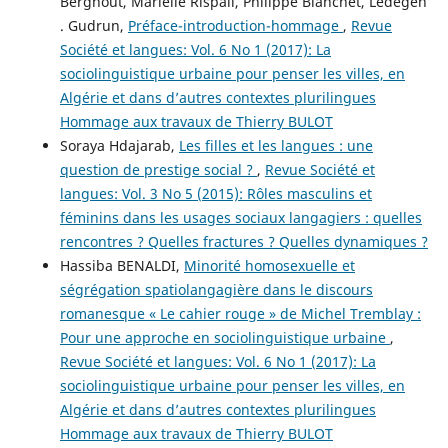
Berghout, Marielle Rispail, Philippe Blanchet, Ledegen
. Gudrun,
Préface-introduction-hommage
,
Revue
Société et langues: Vol. 6 No 1 (2017): La
sociolinguistique urbaine pour penser les villes, en
Algérie et dans d’autres contextes plurilingues
Hommage aux travaux de Thierry BULOT
Soraya Hdajarab,
Les filles et les langues : une
question de prestige social ?
,
Revue Société et
langues: Vol. 3 No 5 (2015): Rôles masculins et
féminins dans les usages sociaux langagiers : quelles
rencontres ? Quelles fractures ? Quelles dynamiques ?
Hassiba BENALDI,
Minorité homosexuelle et
ségrégation spatiolangagière dans le discours
romanesque « Le cahier rouge » de Michel Tremblay :
Pour une approche en sociolinguistique urbaine
,
Revue Société et langues: Vol. 6 No 1 (2017): La
sociolinguistique urbaine pour penser les villes, en
Algérie et dans d’autres contextes plurilingues
Hommage aux travaux de Thierry BULOT