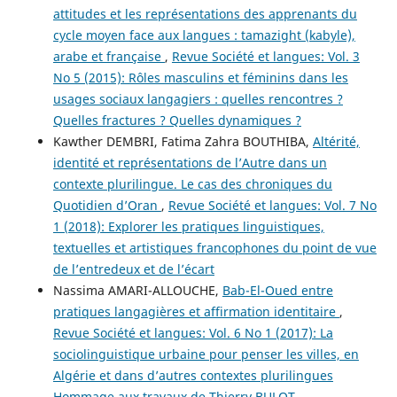
attitudes et les représentations des apprenants du
cycle moyen face aux langues : tamazight (kabyle),
arabe et française
,
Revue Société et langues: Vol. 3
No 5 (2015): Rôles masculins et féminins dans les
usages sociaux langagiers : quelles rencontres ?
Quelles fractures ? Quelles dynamiques ?
Kawther DEMBRI, Fatima Zahra BOUTHIBA,
Altérité,
identité et représentations de l’Autre dans un
contexte plurilingue. Le cas des chroniques du
Quotidien d’Oran
,
Revue Société et langues: Vol. 7 No
1 (2018): Explorer les pratiques linguistiques,
textuelles et artistiques francophones du point de vue
de l’entredeux et de l’écart
Nassima AMARI-ALLOUCHE,
Bab-El-Oued entre
pratiques langagières et affirmation identitaire
,
Revue Société et langues: Vol. 6 No 1 (2017): La
sociolinguistique urbaine pour penser les villes, en
Algérie et dans d’autres contextes plurilingues
Hommage aux travaux de Thierry BULOT