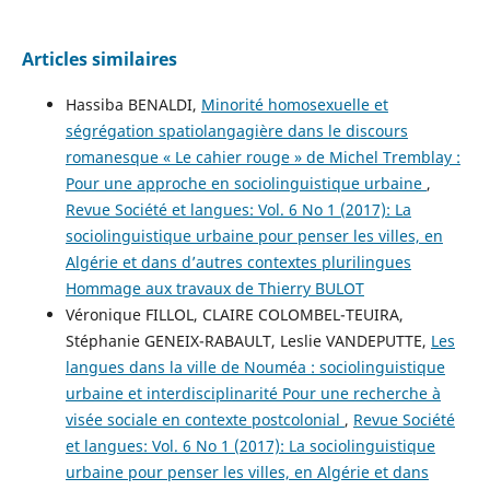
Articles similaires
Hassiba BENALDI,
Minorité homosexuelle et
ségrégation spatiolangagière dans le discours
romanesque « Le cahier rouge » de Michel Tremblay :
Pour une approche en sociolinguistique urbaine
,
Revue Société et langues: Vol. 6 No 1 (2017): La
sociolinguistique urbaine pour penser les villes, en
Algérie et dans d’autres contextes plurilingues
Hommage aux travaux de Thierry BULOT
Véronique FILLOL, CLAIRE COLOMBEL-TEUIRA,
Stéphanie GENEIX-RABAULT, Leslie VANDEPUTTE,
Les
langues dans la ville de Nouméa : sociolinguistique
urbaine et interdisciplinarité Pour une recherche à
visée sociale en contexte postcolonial
,
Revue Société
et langues: Vol. 6 No 1 (2017): La sociolinguistique
urbaine pour penser les villes, en Algérie et dans