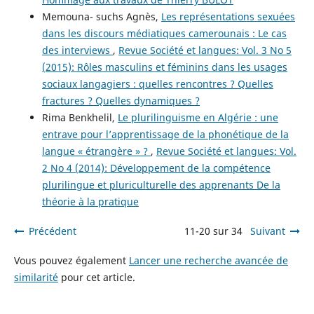
Memouna- suchs Agnès,
Les représentations sexuées
dans les discours médiatiques camerounais : Le cas
des interviews
,
Revue Société et langues: Vol. 3 No 5
(2015): Rôles masculins et féminins dans les usages
sociaux langagiers : quelles rencontres ? Quelles
fractures ? Quelles dynamiques ?
Rima Benkhelil,
Le plurilinguisme en Algérie : une
entrave pour l’apprentissage de la phonétique de la
langue « étrangère » ?
,
Revue Société et langues: Vol.
2 No 4 (2014): Développement de la compétence
plurilingue et pluriculturelle des apprenants De la
théorie à la pratique
Précédent
11-20 sur 34
Suivant
Vous pouvez également
Lancer une recherche avancée de
similarité
pour cet article.