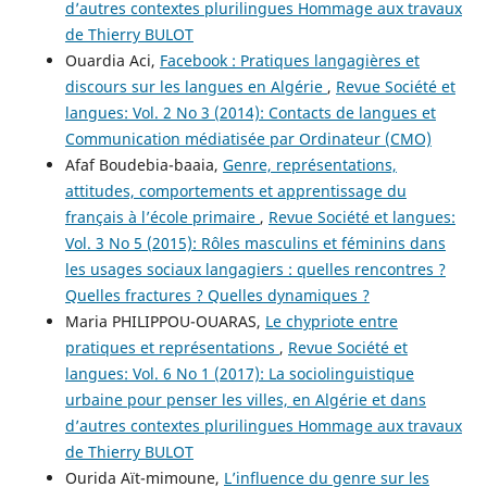
d’autres contextes plurilingues Hommage aux travaux
de Thierry BULOT
Ouardia Aci,
Facebook : Pratiques langagières et
discours sur les langues en Algérie
,
Revue Société et
langues: Vol. 2 No 3 (2014): Contacts de langues et
Communication médiatisée par Ordinateur (CMO)
Afaf Boudebia-baaia,
Genre, représentations,
attitudes, comportements et apprentissage du
français à l’école primaire
,
Revue Société et langues:
Vol. 3 No 5 (2015): Rôles masculins et féminins dans
les usages sociaux langagiers : quelles rencontres ?
Quelles fractures ? Quelles dynamiques ?
Maria PHILIPPOU-OUARAS,
Le chypriote entre
pratiques et représentations
,
Revue Société et
langues: Vol. 6 No 1 (2017): La sociolinguistique
urbaine pour penser les villes, en Algérie et dans
d’autres contextes plurilingues Hommage aux travaux
de Thierry BULOT
Ourida Aït-mimoune,
L’influence du genre sur les