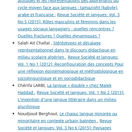
attitudes et les représentations des apprenants du
cycle moyen face aux langues : tamazight (kabyle),
arabe et française
,
Revue Société et langues: Vol. 3
No 5 (2015): Rôles masculins et féminins dans les
usages sociaux langagiers : quelles rencontres ?
Quelles fractures ? Quelles dynamiques ?
Salah Ait Challal ,
Stéréotypes et décalage
représentationnel dans le discours didactique en
milieu scolaire algérien
,
Revue Société et langues:
Vol. 1 No 1 (2012): Reconfiguration des concepts Pour
une réflexion épistémologique et méthodologique en
sociolinguistique et en sociodidactique
Chérifa LARBI,
La langue « double » chez Malek
Haddad
,
Revue Société et langues: Vol. 1 No 2 (2013):
L’invention d’une langue littéraire dans un milieu
plurilingue
Noudjoud Berghout,
Le chaoui langue minorée ou
minoritaire en contexte urbain batnéen
,
Revue
Société et langues: Vol. 3 No 6 (2015): Paysages