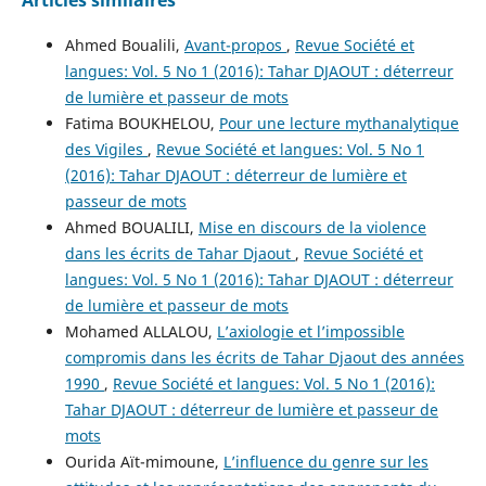
Ahmed Boualili,
Avant-propos
,
Revue Société et
langues: Vol. 5 No 1 (2016): Tahar DJAOUT : déterreur
de lumière et passeur de mots
Fatima BOUKHELOU,
Pour une lecture mythanalytique
des Vigiles
,
Revue Société et langues: Vol. 5 No 1
(2016): Tahar DJAOUT : déterreur de lumière et
passeur de mots
Ahmed BOUALILI,
Mise en discours de la violence
dans les écrits de Tahar Djaout
,
Revue Société et
langues: Vol. 5 No 1 (2016): Tahar DJAOUT : déterreur
de lumière et passeur de mots
Mohamed ALLALOU,
L’axiologie et l’impossible
compromis dans les écrits de Tahar Djaout des années
1990
,
Revue Société et langues: Vol. 5 No 1 (2016):
Tahar DJAOUT : déterreur de lumière et passeur de
mots
Ourida Aït-mimoune,
L’influence du genre sur les