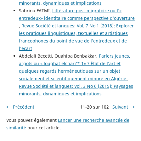
minorants, dynamiques et implications
Sabrina FATMI,
Littérature post-migratoire ou l’«
entredeux» identitaire comme perspective d’ouverture
,
Revue Société et langues: Vol. 7 No 1 (2018): Explorer
les pratiques linguistiques, textuelles et artistiques
francophones du point de vue de l’entredeux et de
l’écart
Abdelali Becetti, Ouahiba Benbakkar,
Parlers jeunes,
argots ou « loughat elchari’* 1» ? État de l’art et
quelques regards herméneutiques sur un objet
socialement et scientifiquement minoré en Algérie
,
Revue Société et langues: Vol. 3 No 6 (2015): Paysages
minorants, dynamiques et implications
Précédent
11-20 sur 102
Suivant
Vous pouvez également
Lancer une recherche avancée de
similarité
pour cet article.