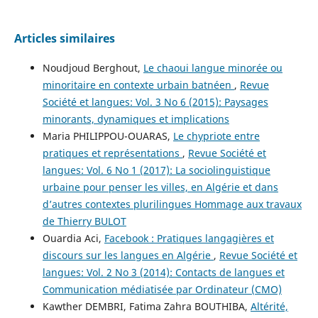
Articles similaires
Noudjoud Berghout,
Le chaoui langue minorée ou
minoritaire en contexte urbain batnéen
,
Revue
Société et langues: Vol. 3 No 6 (2015): Paysages
minorants, dynamiques et implications
Maria PHILIPPOU-OUARAS,
Le chypriote entre
pratiques et représentations
,
Revue Société et
langues: Vol. 6 No 1 (2017): La sociolinguistique
urbaine pour penser les villes, en Algérie et dans
d’autres contextes plurilingues Hommage aux travaux
de Thierry BULOT
Ouardia Aci,
Facebook : Pratiques langagières et
discours sur les langues en Algérie
,
Revue Société et
langues: Vol. 2 No 3 (2014): Contacts de langues et
Communication médiatisée par Ordinateur (CMO)
Kawther DEMBRI, Fatima Zahra BOUTHIBA,
Altérité,