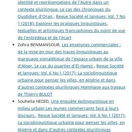
identité et représentations de l’Autre dans un
contexte plurilingue. Le cas des chroniques du
Quotidien d’Oran
,
Revue Société et langues: Vol. 7 No
1 (2018): Explorer les pratiques linguistiques,
textuelles et artistiques francophones du point de vue
de l’entredeux et de l’écart
Zohra BENMANSOUR,
Les enseignes commerciales :
de la mise en mur des traces linguistiques au
marquage signalétique de l’espace urbain de la ville
d’Alger. Le cas du quartier d’El-Hamiz
,
Revue Société
et langues: Vol. 6 No 1 (2017): La sociolinguistique
urbaine pour penser les villes, en Algérie et dans
d’autres contextes plurilingues Hommage aux travaux
de Thierry BULOT
Souheila HEDID,
Une enquête épilinguistique en
milieu urbain Les jeunes commerçants face à leurs
discours
,
Revue Société et langues: Vol. 6 No 1 (2017):
La sociolinguistique urbaine pour penser les villes, en
Algérie et dans d’autres contextes plurilingues