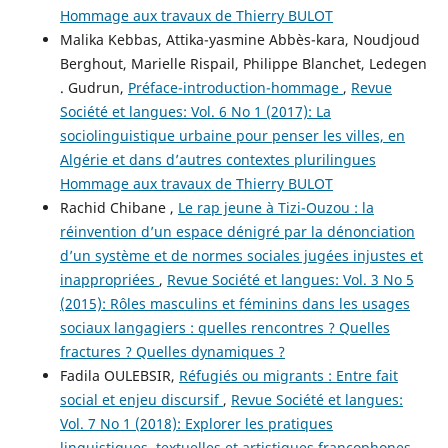
Hommage aux travaux de Thierry BULOT
Malika Kebbas, Attika-yasmine Abbès-kara, Noudjoud
Berghout, Marielle Rispail, Philippe Blanchet, Ledegen
. Gudrun,
Préface-introduction-hommage
,
Revue
Société et langues: Vol. 6 No 1 (2017): La
sociolinguistique urbaine pour penser les villes, en
Algérie et dans d’autres contextes plurilingues
Hommage aux travaux de Thierry BULOT
Rachid Chibane ,
Le rap jeune à Tizi-Ouzou : la
réinvention d’un espace dénigré par la dénonciation
d’un système et de normes sociales jugées injustes et
inappropriées
,
Revue Société et langues: Vol. 3 No 5
(2015): Rôles masculins et féminins dans les usages
sociaux langagiers : quelles rencontres ? Quelles
fractures ? Quelles dynamiques ?
Fadila OULEBSIR,
Réfugiés ou migrants : Entre fait
social et enjeu discursif
,
Revue Société et langues:
Vol. 7 No 1 (2018): Explorer les pratiques
linguistiques, textuelles et artistiques francophones