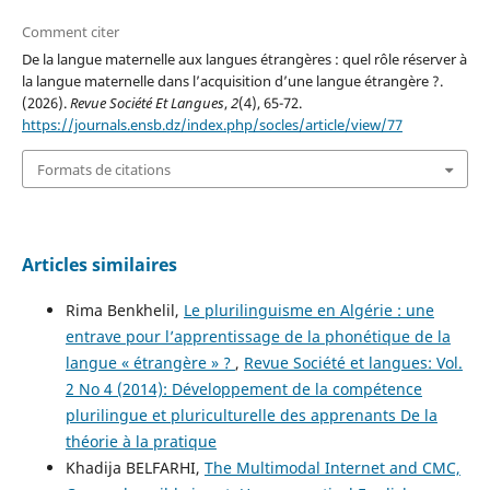
Comment citer
De la langue maternelle aux langues étrangères : quel rôle réserver à
la langue maternelle dans l’acquisition d’une langue étrangère ?.
(2026).
Revue Société Et Langues
,
2
(4), 65-72.
https://journals.ensb.dz/index.php/socles/article/view/77
Formats de citations
Articles similaires
Rima Benkhelil,
Le plurilinguisme en Algérie : une
entrave pour l’apprentissage de la phonétique de la
langue « étrangère » ?
,
Revue Société et langues: Vol.
2 No 4 (2014): Développement de la compétence
plurilingue et pluriculturelle des apprenants De la
théorie à la pratique
Khadija BELFARHI,
The Multimodal Internet and CMC,