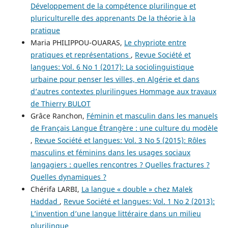
Développement de la compétence plurilingue et
pluriculturelle des apprenants De la théorie à la
pratique
Maria PHILIPPOU-OUARAS,
Le chypriote entre
pratiques et représentations
,
Revue Société et
langues: Vol. 6 No 1 (2017): La sociolinguistique
urbaine pour penser les villes, en Algérie et dans
d’autres contextes plurilingues Hommage aux travaux
de Thierry BULOT
Grâce Ranchon,
Féminin et masculin dans les manuels
de Français Langue Étrangère : une culture du modèle
,
Revue Société et langues: Vol. 3 No 5 (2015): Rôles
masculins et féminins dans les usages sociaux
langagiers : quelles rencontres ? Quelles fractures ?
Quelles dynamiques ?
Chérifa LARBI,
La langue « double » chez Malek
Haddad
,
Revue Société et langues: Vol. 1 No 2 (2013):
L’invention d’une langue littéraire dans un milieu
plurilingue