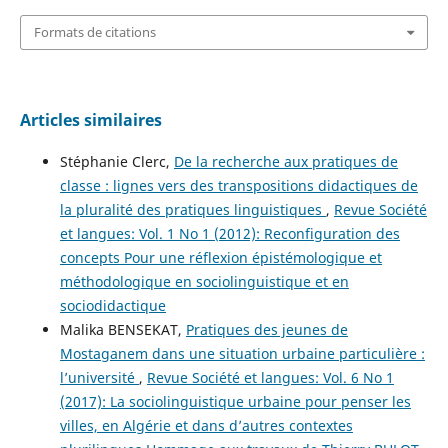
Formats de citations
Articles similaires
Stéphanie Clerc,
De la recherche aux pratiques de
classe : lignes vers des transpositions didactiques de
la pluralité des pratiques linguistiques
,
Revue Société
et langues: Vol. 1 No 1 (2012): Reconfiguration des
concepts Pour une réflexion épistémologique et
méthodologique en sociolinguistique et en
sociodidactique
Malika BENSEKAT,
Pratiques des jeunes de
Mostaganem dans une situation urbaine particulière :
l’université
,
Revue Société et langues: Vol. 6 No 1
(2017): La sociolinguistique urbaine pour penser les
villes, en Algérie et dans d’autres contextes