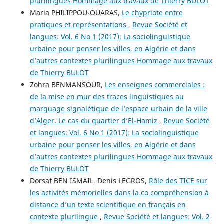
plurilingues Hommage aux travaux de Thierry BULOT
Maria PHILIPPOU-OUARAS,
Le chypriote entre
pratiques et représentations
,
Revue Société et
langues: Vol. 6 No 1 (2017): La sociolinguistique
urbaine pour penser les villes, en Algérie et dans
d’autres contextes plurilingues Hommage aux travaux
de Thierry BULOT
Zohra BENMANSOUR,
Les enseignes commerciales :
de la mise en mur des traces linguistiques au
marquage signalétique de l’espace urbain de la ville
d’Alger. Le cas du quartier d’El-Hamiz
,
Revue Société
et langues: Vol. 6 No 1 (2017): La sociolinguistique
urbaine pour penser les villes, en Algérie et dans
d’autres contextes plurilingues Hommage aux travaux
de Thierry BULOT
Dorsaf BEN ISMAIL, Denis LEGROS,
Rôle des TICE sur
les activités mémorielles dans la co compréhension à
distance d’un texte scientifique en français en
contexte plurilingue
,
Revue Société et langues: Vol. 2