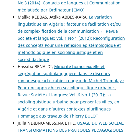
No 3 (2014): Contacts de langues et Communication
médiatisée par Ordinateur (CMO)
Malika KEBBAS, Attika ABBES-KARA,
La variation
linguistique en Algérie : facteur de facilitation et/ou
de complexification de la communication ?
,
Revue
Société et langues: Vol. 1 No 1 (2012): Reconfiguration
des concepts Pour une réflexion épistémologique et
méthodologique en sociolinguistique et en
sociodidactique
Hassiba BENALDI,
Minorité homosexuelle et
ségrégation spatiolangagière dans le discours
romanesque « Le cahier rouge » de Michel Tremblay :
Pour une approche en sociolinguistique urbaine
,
Revue Société et langues: Vol. 6 No 1 (2017): La
sociolinguistique urbaine pour penser les villes, en
Algérie et dans d’autres contextes plurilingues
Hommage aux travaux de Thierry BULOT
Julia NDIBNU-MESSINA ETHE,
USAGE DU WEB SOCIAL,
TRANSFORMATIONS DES PRATIQUES PEDAGOGIQUES