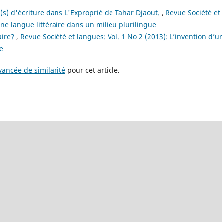
s) d'écriture dans L'Exproprié de Tahar Djaout.
,
Revue Société et
une langue littéraire dans un milieu plurilingue
aire?
,
Revue Société et langues: Vol. 1 No 2 (2013): L’invention d’u
ue
ancée de similarité
pour cet article.