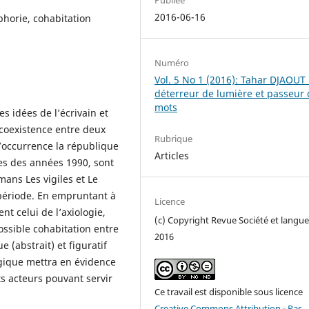
2016-06-16
phorie, cohabitation
Numéro
Vol. 5 No 1 (2016): Tahar DJAOUT 
déterreur de lumière et passeur
mots
s idées de l’écrivain et
 coexistence entre deux
Rubrique
’occurrence la république
Articles
es des années 1990, sont
ans Les vigiles et Le
 période. En empruntant à
Licence
t celui de l’axiologie,
(c) Copyright Revue Société et langue
ssible cohabitation entre
2016
(abstrait) et figuratif
ogique mettra en évidence
s acteurs pouvant servir
Ce travail est disponible sous licence
Creative Commons Attribution - Pas