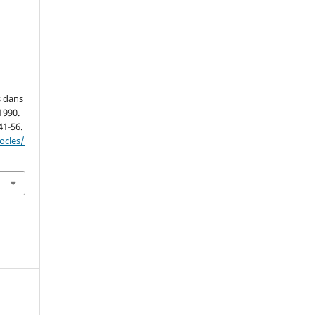
s dans
1990.
 41-56.
ocles/