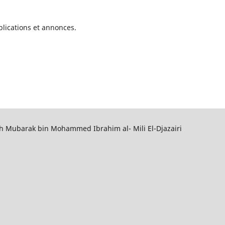
blications et annonces.
h Mubarak bin Mohammed Ibrahim al- Mili El-Djazairi